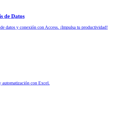
s de Datos
 de datos y conexión con Access. ¡Impulsa tu productividad!
y automatización con Excel.