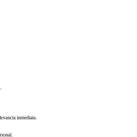
.
elevancia inmediata.
rsonal.