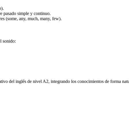
o).
re pasado simple y continuo.
es (some, any, much, many, few).
l sonido:
.
ativo del inglés de nivel A2, integrando los conocimientos de forma natur