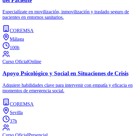
del Paciente
Especialízate en movilización, inmovilización y traslado seguro de
pacientes en entornos sanitarios.
COREMSA
Málaga
100h
Curso Oficial
Online
Apoyo Psicológico y Social en Situaciones de Crisis
Adquiere habilidades clave para intervenir con empatía y eficacia en
momentos de emergencia social.
COREMSA
Sevilla
37h
Curso Oficial
Presencial