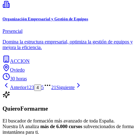
Organización Empresarial y Gestión de Equipos
Presencial
Domina la estructura empresarial, optimiza la gestión de equipos y
mejora la eficiencia.
ACCION
Oviedo
30 horas
Anterior
1
2
3
5
21
Siguiente
4
QuieroFormarme
El buscador de formación más avanzado de toda España.
Nuestra IA analiza
más de 6.000 cursos
subvencionados de forma
instantánea para ti.