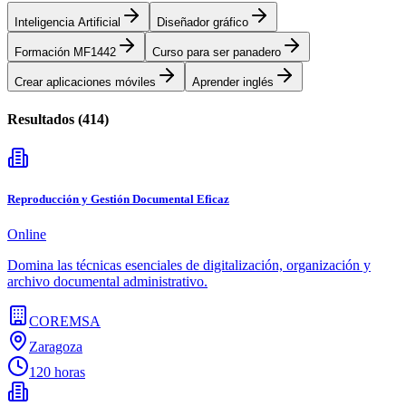
Inteligencia Artificial
Diseñador gráfico
Formación MF1442
Curso para ser panadero
Crear aplicaciones móviles
Aprender inglés
Resultados (
414
)
Reproducción y Gestión Documental Eficaz
Online
Domina las técnicas esenciales de digitalización, organización y
archivo documental administrativo.
COREMSA
Zaragoza
120 horas