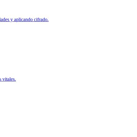
dades y aplicando cifrado.
 vitales.