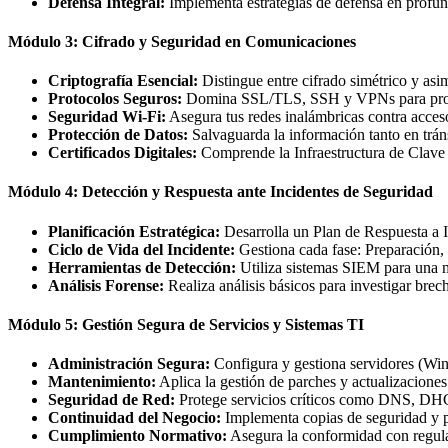
Defensa Integral:
Implementa estrategias de defensa en profun
Módulo 3: Cifrado y Seguridad en Comunicaciones
Criptografía Esencial:
Distingue entre cifrado simétrico y asim
Protocolos Seguros:
Domina SSL/TLS, SSH y VPNs para prote
Seguridad Wi-Fi:
Asegura tus redes inalámbricas contra acces
Protección de Datos:
Salvaguarda la información tanto en trán
Certificados Digitales:
Comprende la Infraestructura de Clave 
Módulo 4: Detección y Respuesta ante Incidentes de Seguridad
Planificación Estratégica:
Desarrolla un Plan de Respuesta a I
Ciclo de Vida del Incidente:
Gestiona cada fase: Preparación,
Herramientas de Detección:
Utiliza sistemas SIEM para una m
Análisis Forense:
Realiza análisis básicos para investigar brec
Módulo 5: Gestión Segura de Servicios y Sistemas TI
Administración Segura:
Configura y gestiona servidores (Wi
Mantenimiento:
Aplica la gestión de parches y actualizaciones
Seguridad de Red:
Protege servicios críticos como DNS, DHC
Continuidad del Negocio:
Implementa copias de seguridad y p
Cumplimiento Normativo:
Asegura la conformidad con regu