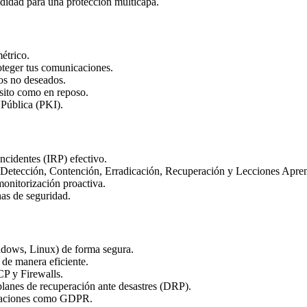
didad para una protección multicapa.
étrico.
ger tus comunicaciones.
os no deseados.
sito como en reposo.
Pública (PKI).
ncidentes (IRP) efectivo.
 Detección, Contención, Erradicación, Recuperación y Lecciones Apre
onitorización proactiva.
has de seguridad.
ndows, Linux) de forma segura.
 de manera eficiente.
P y Firewalls.
lanes de recuperación ante desastres (DRP).
laciones como GDPR.