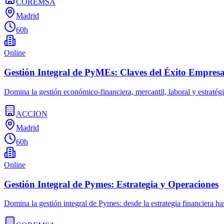
COREMSA
Madrid
60h
Online
Gestión Integral de PyMEs: Claves del Éxito Empresa
Domina la gestión económico-financiera, mercantil, laboral y estraté
ACCION
Madrid
60h
Online
Gestión Integral de Pymes: Estrategia y Operaciones
Domina la gestión integral de Pymes: desde la estrategia financiera has