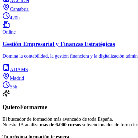
ACCION
Cantabria
420h
Online
Gestión Empresarial y Finanzas Estratégicas
Domina la contabilidad, la gestión financiera y la digitalización admin
ADAMS
Madrid
55h
QuieroFormarme
El buscador de formación más avanzado de toda España.
Nuestra IA analiza
más de 6.000 cursos
subvencionados de forma inst
Tu próxima formación te espera