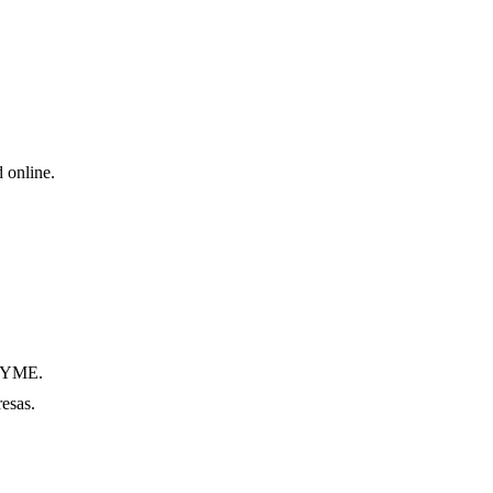
 online.
 PYME.
esas.