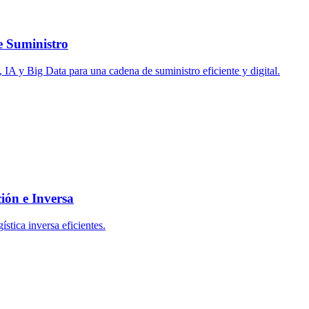
e Suministro
 IA y Big Data para una cadena de suministro eficiente y digital.
ión e Inversa
ística inversa eficientes.