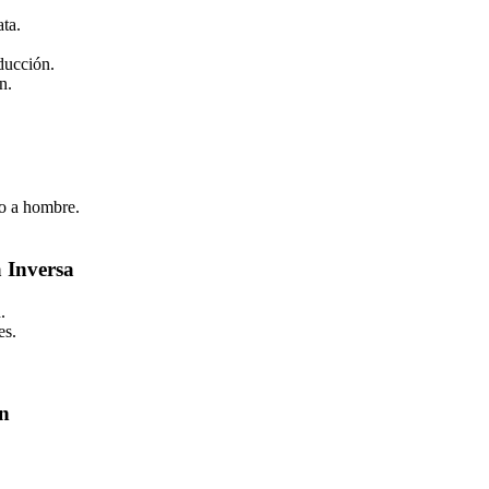
ta.
ducción.
n.
o a hombre.
a Inversa
.
es.
in