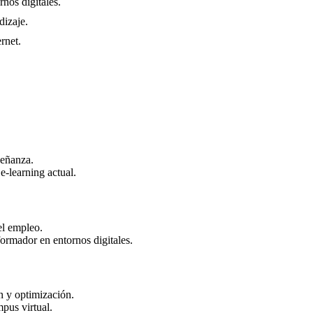
nos digitales.
dizaje.
rnet.
señanza.
e-learning actual.
el empleo.
ormador en entornos digitales.
n y optimización.
pus virtual.