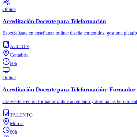
Online
Acreditación Docente para Teleformación
Especialízate en enseñanza online: diseña contenidos, gestiona plataf
ACCION
Cantabria
60h
Online
Acreditación Docente para Teleformación: Formador 
Conviértete en un formador online acreditado y domina las herramienta
TALENTO
Murcia
60h