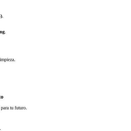
S)
.
ing
.
limpieza.
to
para tu futuro.
.