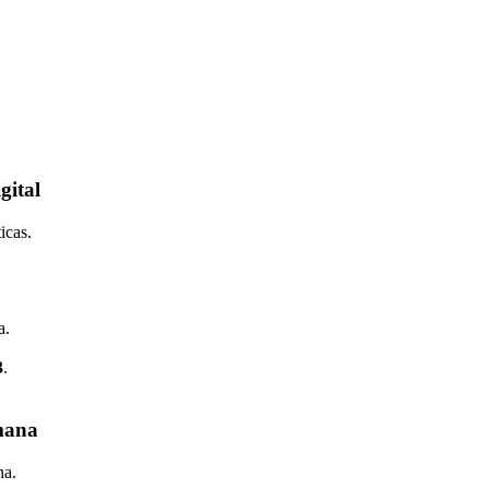
gital
icas.
a.
3
.
mana
na.