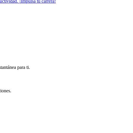
ctividad. ¡Impulsa tu carrera!
antánea para ti.
iones.