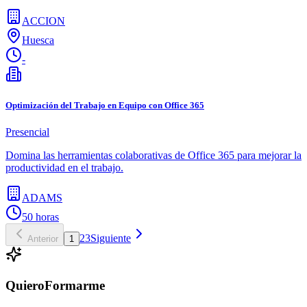
ACCION
Huesca
-
Optimización del Trabajo en Equipo con Office 365
Presencial
Domina las herramientas colaborativas de Office 365 para mejorar la
productividad en el trabajo.
ADAMS
50 horas
2
3
Siguiente
Anterior
1
QuieroFormarme