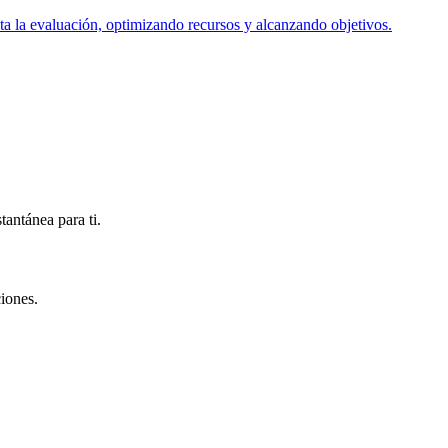
ta la evaluación, optimizando recursos y alcanzando objetivos.
antánea para ti.
iones.