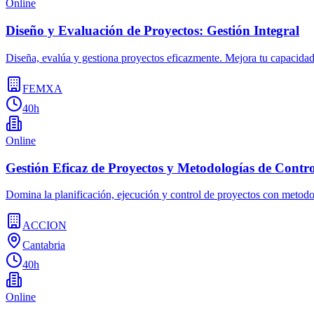
Online
Diseño y Evaluación de Proyectos: Gestión Integral
Diseña, evalúa y gestiona proyectos eficazmente. Mejora tu capacidad
FEMXA
40h
Online
Gestión Eficaz de Proyectos y Metodologías de Contro
Domina la planificación, ejecución y control de proyectos con metodol
ACCION
Cantabria
40h
Online