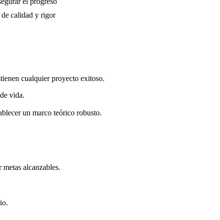
segurar el progreso
de calidad y rigor
stienen cualquier proyecto exitoso.
 de vida.
tablecer un marco teórico robusto.
er metas alcanzables.
io.