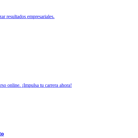
zar resultados empresariales.
so online. ¡Impulsa tu carrera ahora!
to