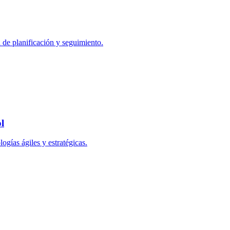
 de planificación y seguimiento.
l
ogías ágiles y estratégicas.