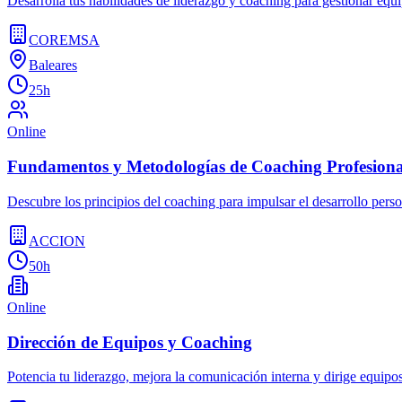
Desarrolla tus habilidades de liderazgo y coaching para gestionar equi
COREMSA
Baleares
25h
Online
Fundamentos y Metodologías de Coaching Profesiona
Descubre los principios del coaching para impulsar el desarrollo perso
ACCION
50h
Online
Dirección de Equipos y Coaching
Potencia tu liderazgo, mejora la comunicación interna y dirige equipo