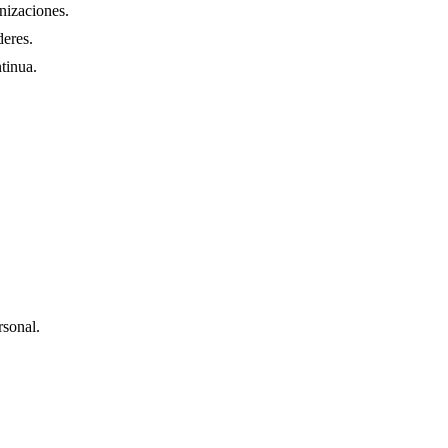
nizaciones.
deres.
tinua.
rsonal.