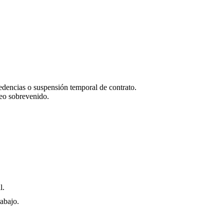
edencias o suspensión temporal de contrato.
eo sobrevenido.
l.
abajo.
.