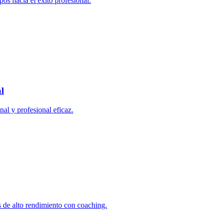
pos hacia el éxito profesional.
l
nal y profesional eficaz.
s de alto rendimiento con coaching.