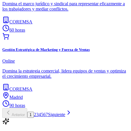
Domina el marco jurídico y sindical para representar eficazmente a
los trabajadores y mediar conflictos.
COREMSA
60 horas
Gestión Estratégica de Marketing y Fuerza de Ventas
Online
Domina la estrategia comercial, lidera equipos de ventas y optimiza
el crecimiento empresarial.
COREMSA
Madrid
90 horas
2
3
4
5
6
7
Siguiente
Anterior
1