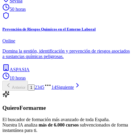
Sevilla
50 horas
Prevención de Riesgos Químicos en el Entorno Laboral
Online
Domina la gestión, identificación y prevención de riesgos asociados
a sustancias químicas peligrosas.
ASPASIA
10 horas
2
3
4
5
14
Siguiente
Anterior
1
QuieroFormarme
El buscador de formación más avanzado de toda España.
Nuestra IA analiza
más de 6.000 cursos
subvencionados de forma
instantánea para ti.